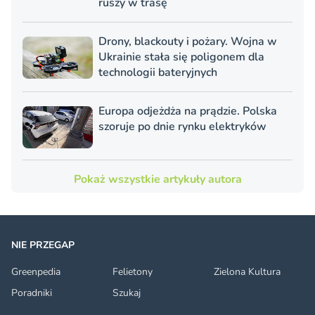
ruszy w trasę
Drony, blackouty i pożary. Wojna w
Ukrainie stała się poligonem dla
technologii bateryjnych
Europa odjeżdża na prądzie. Polska
szoruje po dnie rynku elektryków
Pokaż wszystkie artykuły autora
NIE PRZEGAP
Greenpedia
Felietony
Zielona Kultura
Poradniki
Szukaj