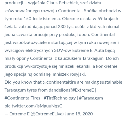
produkcji
– wyjaśnia Claus Petschick, szef działu
zrównoważonego rozwoju Continental. Spółka obchodzi w
tym roku 150-lecie istnienia. Obecnie działa w 59 krajach
świata zatrudniając ponad 230 tys. osób, z których niemal
jedna czwarta pracuje przy produkcji opon. Continental
jest współzałożycielem startującej w tym roku nowej serii
wyścigów elektrycznych SUV-ów Extreme E. Auta będą
miały opony Continental z kauczukiem Taraxagum. Do ich
produkcji wykorzystuje się mniszek lekarski, a konkretnie
jego specjalną odmianę: mniszek rosyjski.
Did you know that
@continentaltire
are making sustainable
Taraxagum tyres from dandelions?⁣
#ExtremeE
|
#ContinentalTires
|
#TireTechnology
|
#Taraxagum
pic.twitter.com/IsMguuNqsC
— Extreme E (@ExtremeELive)
June 19, 2020