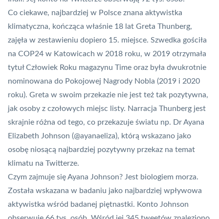
Co ciekawe, najbardziej w Polsce znana aktywistka
klimatyczna, kończąca właśnie 18 lat Greta Thunberg,
zajęła w zestawieniu dopiero 15. miejsce. Szwedka gościła
na COP24 w Katowicach w 2018 roku, w 2019 otrzymała
tytuł Człowiek Roku magazynu Time oraz była dwukrotnie
nominowana do Pokojowej Nagrody Nobla (2019 i 2020
roku). Greta w swoim przekazie nie jest też tak pozytywna,
jak osoby z czołowych miejsc listy. Narracja Thunberg jest
skrajnie różna od tego, co przekazuje światu np. Dr Ayana
Elizabeth Johnson (
@ayanaeliza
), którą wskazano jako
osobę niosącą najbardziej pozytywny przekaz na temat
klimatu na Twitterze.
Czym zajmuje się Ayana Johnson? Jest biologiem morza.
Została wskazana w badaniu jako najbardziej wpływowa
aktywistka wśród badanej piętnastki. Konto Johnson
obserwuje 66 tys. osób. Wśród jej 345 tweetów znaleziono