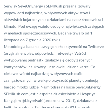
Serwisy SeveOnEnergy i SEMRush przeanalizowały
wypowiedzi najbardziej wpływowych aktywistów i
aktywistek kojarzonych z działaniami na rzecz środowiska i
klimatu. Pod uwagę wzięto osoby o największych zasięgach
w mediach społecznościowych. Badanie trwało od 1
listopada do 7 grudnia 2020 roku.
Metodologia badania uwzględniała aktywność na Twitterze
(oryginalne wpisy, odpowiedzi, retweety). Wśród
wytypowanej piętnastki znalazły się osoby z różnych
kontynentów, naukowcy, uczniowie i dziennikarze. Co
ciekawe, wśród najbardziej wpływowych osób
zaangażowanych w walkę o przyszość planety dominują
bardzo młodzi ludzie. Najmłodsza na liście SeveOnEnergy i
SEMRush.com jest niespełna dziesięcioletnia Licypriya
Kangujam
@LicypriyaK
(urodzona w 2011), działaczka z
Indii. Jej konto na Twitterze obserwują 92 tys. osób.