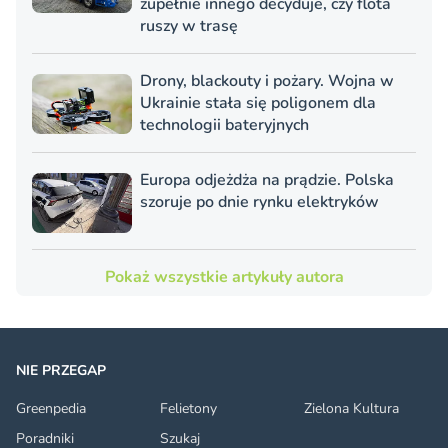
zupełnie innego decyduje, czy flota
ruszy w trasę
Drony, blackouty i pożary. Wojna w
Ukrainie stała się poligonem dla
technologii bateryjnych
Europa odjeżdża na prądzie. Polska
szoruje po dnie rynku elektryków
Pokaż wszystkie artykuły autora
NIE PRZEGAP
Greenpedia
Felietony
Zielona Kultura
Poradniki
Szukaj