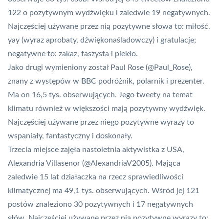
122 o pozytywnym wydźwięku i zaledwie 19 negatywnych.
Najczęściej używane przez nią pozytywne słowa to: miłość,
yay (wyraz aprobaty, dźwiękonaśladowczy) i gratulacje;
negatywne to: zakaz, faszysta i piekło.
Jako drugi wymieniony został Paul Rose (
@Paul_Rose
),
znany z występów w BBC podróżnik, polarnik i prezenter.
Ma on 16,5 tys. obserwujących. Jego tweety na temat
klimatu również w większości mają pozytywny wydźwięk.
Najczęściej używane przez niego pozytywne wyrazy to
wspaniały, fantastyczny i doskonały.
Trzecia miejsce zajęła nastoletnia aktywistka z USA,
Alexandria Villasenor (
@AlexandriaV2005
). Mająca
zaledwie 15 lat działaczka na rzecz sprawiedliwości
klimatycznej ma 49,1 tys. obserwujących. Wśród jej 121
postów znaleziono 30 pozytywnych i 17 negatywnych
słów. Najczęściej używane przez nią pozytywne wyrazy to: