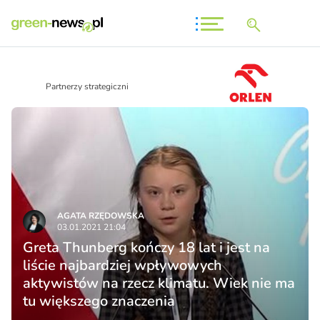
Partnerzy strategiczni
AGATA RZĘDOWSKA
03.01.2021 21:04
Greta Thunberg kończy 18 lat i jest na
liście najbardziej wpływowych
aktywistów na rzecz klimatu. Wiek nie ma
tu większego znaczenia