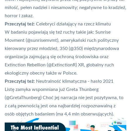
miłość, pełen nadziei i niesamowity; negatywne to kradzież,
horror i zakaz.
Przeczytaj też:
Celebryci działający na rzecz klimatu
W badaniu pojawiają się też ruchy takie jak: Sunrise
Movment (
@sunrisemvmt
), amerykański ruch polityczny
kierowany przez młodzież, 350 (
@350
) międzynarodowa
organizacja zajmującą się ochroną środowiska oraz
Extinction Rebellion (
@ExtinctionR
) XR, globalny ruch
ekologiczny obecny także w Polsce.
Przeczytaj też:
Neutralność klimatyczna - hasło 2021
Listę zamyka wspomniana już Greta Thunberg
(
@GretaThunberg
) Choć jej narracja nie jest pozytywna, to
z całą pewnością jest ona najbardziej rozpoznawalną z
osób objętych badaniem (ma 4,4 mln obserwujących).