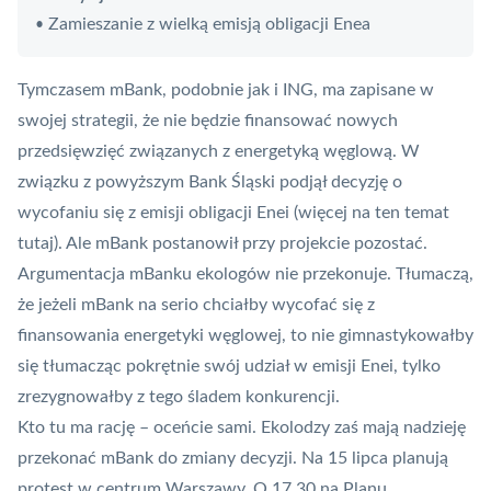
Zamieszanie z wielką emisją obligacji Enea
•
Tymczasem mBank, podobnie jak i ING, ma zapisane w
swojej strategii, że nie będzie finansować nowych
przedsięwzięć związanych z energetyką węglową. W
związku z powyższym Bank Śląski podjął decyzję o
wycofaniu się z emisji obligacji Enei (więcej na ten temat
tutaj
). Ale mBank postanowił przy projekcie pozostać.
Argumentacja mBanku ekologów nie przekonuje. Tłumaczą,
że jeżeli mBank na serio chciałby wycofać się z
finansowania energetyki węglowej, to nie gimnastykowałby
się tłumacząc pokrętnie swój udział w emisji Enei, tylko
zrezygnowałby z tego śladem konkurencji.
Kto tu ma rację – oceńcie sami. Ekolodzy zaś mają nadzieję
przekonać mBank do zmiany decyzji. Na 15 lipca planują
protest w centrum Warszawy. O 17.30 na Planu