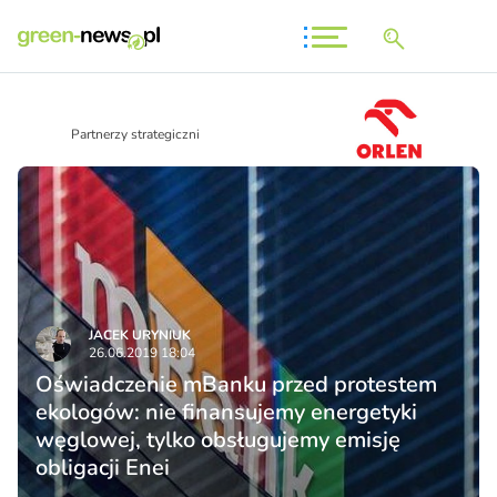
Partnerzy strategiczni
JACEK URYNIUK
26.06.2019 18:04
Oświadczenie mBanku przed protestem
ekologów: nie finansujemy energetyki
węglowej, tylko obsługujemy emisję
obligacji Enei