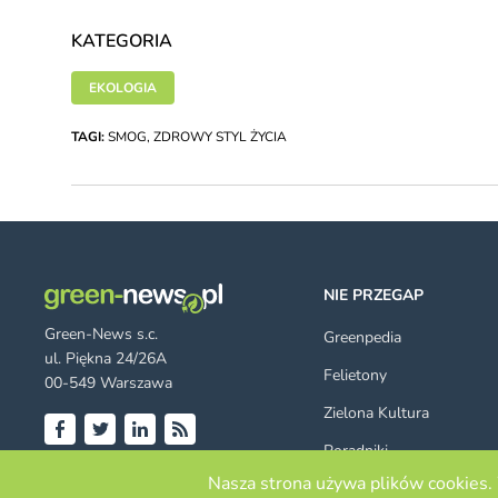
KATEGORIA
EKOLOGIA
TAGI:
SMOG
,
ZDROWY STYL ŻYCIA
NIE PRZEGAP
Green-News s.c.
Greenpedia
ul. Piękna 24/26A
Felietony
00-549 Warszawa
Zielona Kultura
Poradniki
Facebook
Twitter
LinkedIn
RSS
© 2026 green-news.pl. All rights
Nasza strona używa plików cookies. 
Szukaj