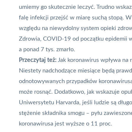
umiemy go skutecznie leczyć. Trudno wskaza
falę infekcji przejść w miarę suchą stopą. W
względu na niewydolny system opieki zdro
Zdrowia, COVID-19 od początku epidemii w n
a ponad 7 tys. zmarło.
Przeczytaj też:
Jak koronawirus wpływa na 
Niestety nadchodzące miesiące będą prawdo
odnotowywanych przypadków koronawirusa, 
może rosnąć. Dodatkowo, jak wskazuje opu
Uniwersytetu Harvarda, jeśli ludzie są dłu
stężenie składnika smogu – pyłu zawieszone
koronawirusa jest wyższe o 11 proc.