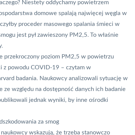
Dlaczego? Niestety oddychamy
powietrzem
 gospodarstwa domowe spalają najwięcej węgla w
aniczyłby proceder masowego spalania śmieci w
mogu jest pył zawieszony PM2,5. To właśnie
y.
le przekroczony poziom PM2,5 w powietrzu
ści z powodu COVID-19 – czytam w
vard badania. Naukowcy analizowali sytuację w
e ze względu na dostępność danych ich badanie
publikowali jednak wyniki, by inne ośrodki
odszkodowania za smog
 naukowcy wskazują, że trzeba stanowczo