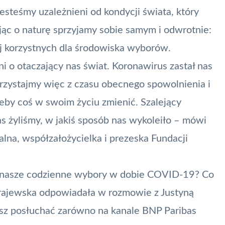
jesteśmy uzależnieni od kondycji świata, który
ając o naturę sprzyjamy sobie samym i odwrotnie:
j korzystnych dla środowiska wyborów.
ni o otaczający nas świat. Koronawirus zastał nas
zystajmy więc z czasu obecnego spowolnienia i
 żeby coś w swoim życiu zmienić. Szalejący
 żyliśmy, w jakiś sposób nas wykoleiło – mówi
alna, współzałożycielka i prezeska Fundacji
iać nasze codzienne wybory w dobie COVID-19? Co
 Krajewska odpowiadała w rozmowie z Justyną
sz posłuchać zarówno na kanale BNP Paribas