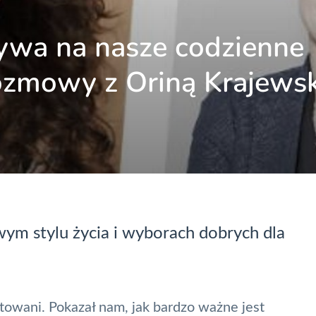
ywa na nasze codzienne
rozmowy z Oriną Krajews
m stylu życia i wyborach dobrych dla
towani. Pokazał nam, jak bardzo ważne jest