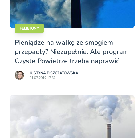
FELIETONY
Pieniądze na walkę ze smogiem
przepadły? Niezupełnie. Ale program
Czyste Powietrze trzeba naprawić
JUSTYNA PISZCZATOWSKA
01.07.2019 17:39