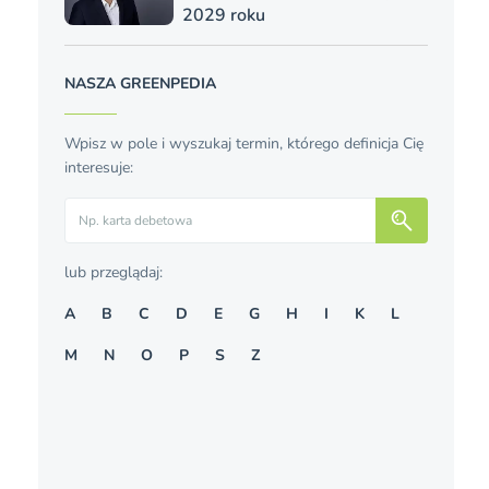
2029 roku
NASZA GREENPEDIA
Wpisz w pole i wyszukaj termin, którego definicja Cię
interesuje:
Szukaj
lub przeglądaj:
A
B
C
D
E
G
H
I
K
L
M
N
O
P
S
Z