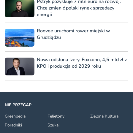
Pstryk pozyskuje 7 mln euro na rozwój.
Chce zmienić polski rynek sprzedaży
energii
Roovee uruchomi rower miejski w
Grudziądzu
Nowa odsłona Izery. Foxconn, 4,5 mld zł z
KPO i produkcja od 2029 roku
NIE PRZEGAP
Greenpedia
Felietony
Zielona Kultura
Poradniki
Szukaj