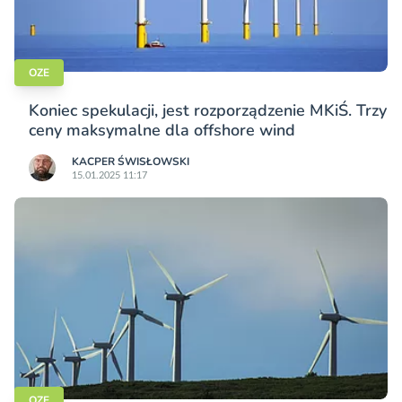
OZE
Koniec spekulacji, jest rozporządzenie MKiŚ. Trzy
ceny maksymalne dla offshore wind
KACPER ŚWISŁO­WSKI
15.01.2025 11:17
OZE