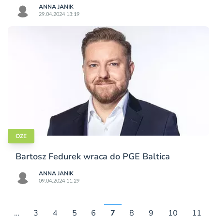
ANNA JANIK
29.04.2024 13:19
OZE
Bartosz Fedurek wraca do PGE Baltica
ANNA JANIK
09.04.2024 11:29
…
3
4
5
6
7
8
9
10
11