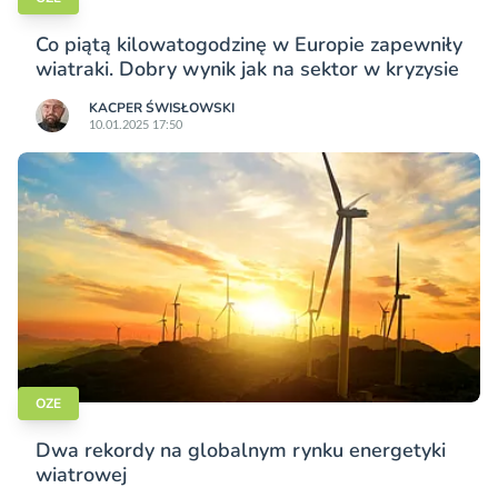
Co piątą kilowatogodzinę w Europie zapewniły
wiatraki. Dobry wynik jak na sektor w kryzysie
KACPER ŚWISŁO­WSKI
10.01.2025 17:50
OZE
Dwa rekordy na globalnym rynku energetyki
wiatrowej