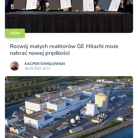
ATOM
Rozwój małych reaktorów GE Hitachi może
nabrać nowej prędkości
KACPER ŚWISŁO­WSKI
28.03.2023 10:51