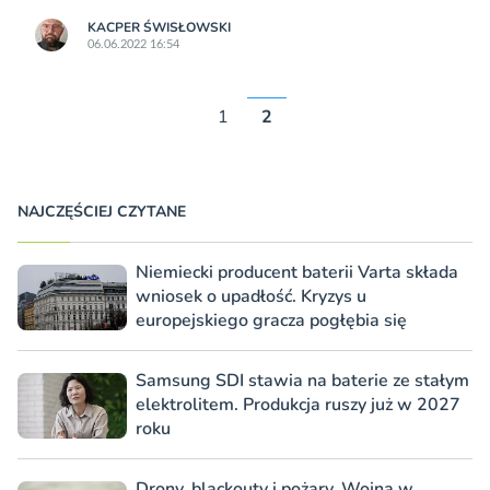
KACPER ŚWISŁO­WSKI
06.06.2022 16:54
1
2
NAJCZĘŚCIEJ CZYTANE
Niemiecki producent baterii Varta składa
wniosek o upadłość. Kryzys u
europejskiego gracza pogłębia się
Samsung SDI stawia na baterie ze stałym
elektrolitem. Produkcja ruszy już w 2027
roku
Drony, blackouty i pożary. Wojna w