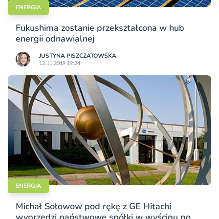
ENERGIA
Fukushima zostanie przekształcona w hub
energii odnawialnej
JUSTYNA PISZCZATOWSKA
12.11.2019 19:24
ENERGIA
Michał Sołowow pod rękę z GE Hitachi
wyprzedzi państwowe spółki w wyścigu po