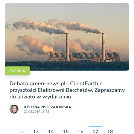
ENERGIA
Debata green-news.pl i ClientEarth o
przyszłości Elektrowni Bełchatów. Zapraszamy
do udziału w wydarzeniu
JUSTYNA PISZCZATOWSKA
21.08.2019 15:53
…
13
14
15
16
17
18