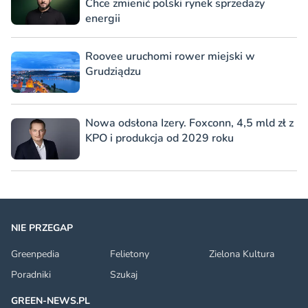
Chce zmienić polski rynek sprzedaży
energii
Roovee uruchomi rower miejski w
Grudziądzu
Nowa odsłona Izery. Foxconn, 4,5 mld zł z
KPO i produkcja od 2029 roku
NIE PRZEGAP
Greenpedia
Felietony
Zielona Kultura
Poradniki
Szukaj
GREEN-NEWS.PL