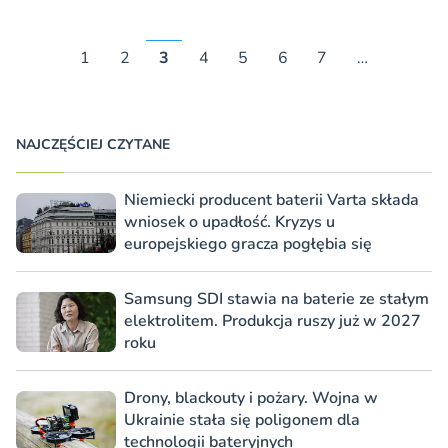
1
2
3
4
5
6
7
…
NAJCZĘŚCIEJ CZYTANE
Niemiecki producent baterii Varta składa
wniosek o upadłość. Kryzys u
europejskiego gracza pogłębia się
Samsung SDI stawia na baterie ze stałym
elektrolitem. Produkcja ruszy już w 2027
roku
Drony, blackouty i pożary. Wojna w
Ukrainie stała się poligonem dla
technologii bateryjnych