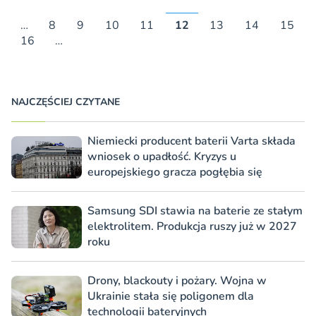
…
8
9
10
11
12
13
14
15
16
…
NAJCZĘŚCIEJ CZYTANE
Niemiecki producent baterii Varta składa
wniosek o upadłość. Kryzys u
europejskiego gracza pogłębia się
Samsung SDI stawia na baterie ze stałym
elektrolitem. Produkcja ruszy już w 2027
roku
Drony, blackouty i pożary. Wojna w
Ukrainie stała się poligonem dla
technologii bateryjnych