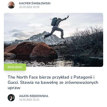
KACPER ŚWISŁO­WSKI
22.03.2022 10:58
EKOLOGIA
The North Face bierze przykład z Patagonii i
Gucci. Stawia na bawełnę ze zrównoważonych
upraw
AGATA RZĘDOWSKA
16.03.2022 16:15