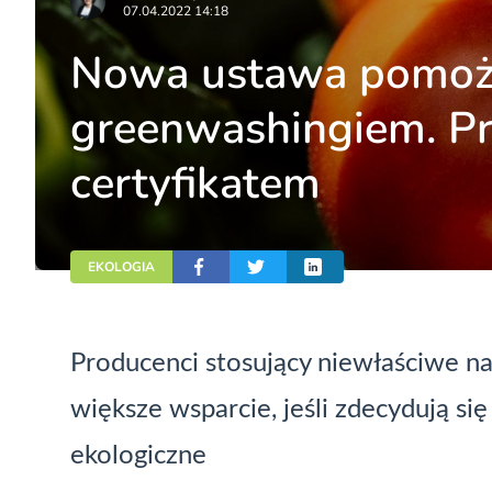
07.04.2022 14:18
Nowa ustawa pomoże
greenwashingiem. Pro
certyfikatem
EKOLOGIA
Producenci stosujący niewłaściwe na
większe wsparcie, jeśli zdecydują s
ekologiczne