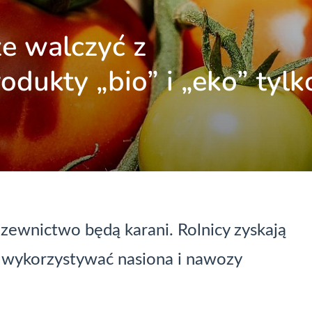
 walczyć z
dukty „bio” i „eko” tylk
zewnictwo będą karani. Rolnicy zyskają
ię wykorzystywać nasiona i nawozy