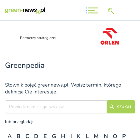
Partnerzy strategiczni
Greenpedia
Słownik pojęć greennews.pl. Wpisz termin, którego
definicja Cię interesuje.
Szukane hasło
SZUKAJ
lub przeglądaj:
A
B
C
D
E
G
H
I
K
L
M
N
O
P