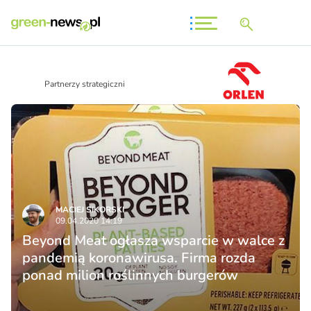
Partnerzy strategiczni
MACIEJ SIKORSKI
09.04.2020 14:19
Beyond Meat ogłasza wsparcie w walce z
pandemią koronawirusa. Firma rozda
ponad milion roślinnych burgerów