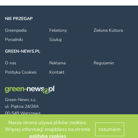
NIE PRZEGAP
Greenpedia
Felietony
Zielona Kultura
Poradniki
Szukaj
GREEN-NEWS.PL
O nas
Reklama
Regulamin
Polityka Cookies
Kontakt
Green-News s.c.
ul. Piękna 24/26A
00-549 Warszawa
Nasza strona używa plików cookies.
Więcej informacji znajdziesz na stronie
rozumiem
Facebook
Twitter
LinkedIn
RSS
© 2026 green-news.pl. All rights reserved.
polityka cookies