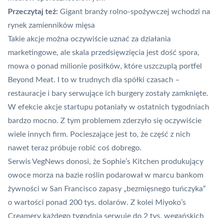
Przeczytaj też:
Gigant branży rolno-spożywczej wchodzi na
rynek zamienników mięsa
Takie akcje można oczywiście uznać za działania
marketingowe, ale skala przedsięwzięcia jest dość spora,
mowa o ponad milionie posiłków, które uszczuplą portfel
Beyond Meat
. I to w trudnych dla spółki czasach –
restauracje i bary serwujące ich burgery zostały zamknięte.
W efekcie akcje startupu potaniały w ostatnich tygodniach
bardzo mocno. Z tym problemem zderzyło się oczywiście
wiele innych firm. Pocieszające jest to, że część z nich
nawet teraz próbuje robić coś dobrego.
Serwis VegNews
donosi
, że Sophie’s Kitchen produkujący
owoce morza na bazie roślin podarował w marcu bankom
żywności w San Francisco zapasy „bezmięsnego tuńczyka”
o wartości ponad 200 tys. dolarów. Z kolei Miyoko’s
Creamery każdego tygodnia serwuje do 2 tys. wegańskich