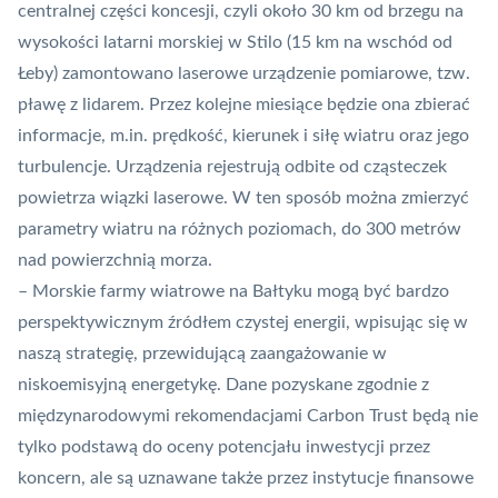
centralnej części koncesji, czyli około 30 km od brzegu na
wysokości latarni morskiej w Stilo (15 km na wschód od
Łeby) zamontowano laserowe urządzenie pomiarowe, tzw.
pławę z lidarem. Przez kolejne miesiące będzie ona zbierać
informacje, m.in. prędkość, kierunek i siłę wiatru oraz jego
turbulencje. Urządzenia rejestrują odbite od cząsteczek
powietrza wiązki laserowe. W ten sposób można zmierzyć
parametry wiatru na różnych poziomach, do 300 metrów
nad powierzchnią morza.
– Morskie farmy wiatrowe na Bałtyku mogą być bardzo
perspektywicznym źródłem czystej energii, wpisując się w
naszą strategię, przewidującą zaangażowanie w
niskoemisyjną energetykę. Dane pozyskane zgodnie z
międzynarodowymi rekomendacjami Carbon Trust będą nie
tylko podstawą do oceny potencjału inwestycji przez
koncern, ale są uznawane także przez instytucje finansowe