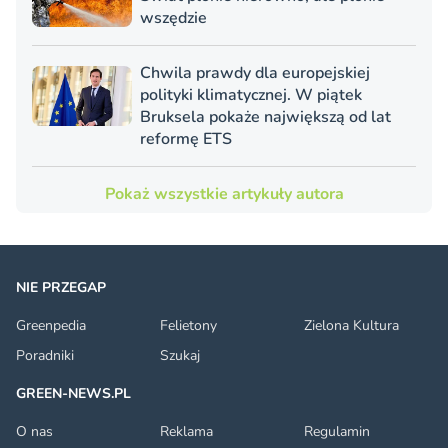
wszędzie
Chwila prawdy dla europejskiej
polityki klimatycznej. W piątek
Bruksela pokaże największą od lat
reformę ETS
Pokaż wszystkie artykuły autora
NIE PRZEGAP
Greenpedia
Felietony
Zielona Kultura
Poradniki
Szukaj
GREEN-NEWS.PL
O nas
Reklama
Regulamin