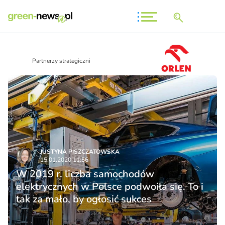
Partnerzy strategiczni
JUSTYNA PISZCZATOWSKA
15.01.2020 11:56
W 2019 r. liczba samochodów
elektrycznych w Polsce podwoiła się. To i
tak za mało, by ogłosić sukces