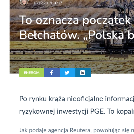
18.12.2019 16:17
To oznacza początek
Bełchatów. „Polska b
ENERGIA
Po rynku krążą nieoficjalne informacj
ryzykownej inwestycji PGE. To kopa
Jak podaje agencja Reutera, powołując się 