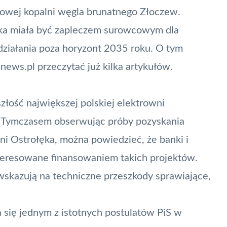
owej kopalni węgla brunatnego Złoczew.
ka miała być zapleczem surowcowym dla
 działania poza horyzont 2035 roku. O tym
ews.pl przeczytać już kilka artykułów.
łość największej polskiej elektrowni
. Tymczasem obserwując próby pozyskania
 Ostrołęka, można powiedzieć, że banki i
nteresowane finansowaniem takich projektów.
skazują na techniczne przeszkody sprawiające,
a się jednym z istotnych postulatów PiS w