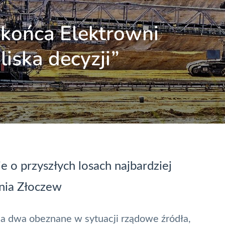
 końca Elektrowni
liska decyzji”
e o przyszłych losach najbardziej
lnia Złoczew
na dwa obeznane w sytuacji rządowe źródła,