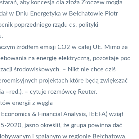
starań, aby koncesja dla złoża Złoczew mogła
dał w Dniu Energetyka w Bełchatowie Piotr
cnik poprzedniego rządu ds. polityki
u.
nczym źródłem emisji CO2 w całej UE. Mimo że
ebowania na energię elektryczną, pozostaje pod
acji środowiskowych. – Nikt nie chce dziś
zeroemisyjnych projektach które będą zwiększać
ja –red.). – cytuje rozmówcę Reuter.
tów energii z węgla
 Economics & Financial Analysis, IEEFA) wziął
5-2020, jasno określił, że grupa powinna dać
wydobywanym i spalanym w regionie Bełchatowa.