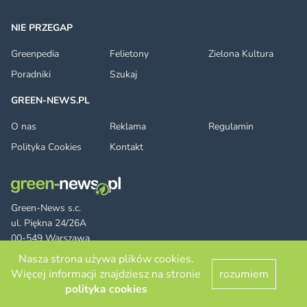
NIE PRZEGAP
Greenpedia
Felietony
Zielona Kultura
Poradniki
Szukaj
GREEN-NEWS.PL
O nas
Reklama
Regulamin
Polityka Cookies
Kontakt
Green-News s.c.
ul. Piękna 24/26A
00-549 Warszawa
Nasza strona używa plików cookies.
Więcej informacji znajdziesz na stronie
rozumiem
Facebook
Twitter
LinkedIn
RSS
© 2026 green-news.pl. All rights reserved.
polityka cookies