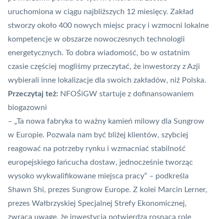
uruchomiona w ciągu najbliższych 12 miesięcy. Zakład
stworzy około 400 nowych miejsc pracy i wzmocni lokalne
kompetencje w obszarze nowoczesnych technologii
energetycznych. To dobra wiadomość, bo w ostatnim
czasie częściej mogliśmy przeczytać, że inwestorzy z Azji
wybierali inne lokalizacje dla swoich zakładów, niż Polska.
Przeczytaj też:
NFOŚiGW startuje z dofinansowaniem
biogazowni
– „Ta nowa fabryka to ważny kamień milowy dla Sungrow
w Europie. Pozwala nam być bliżej klientów, szybciej
reagować na potrzeby rynku i wzmacniać stabilność
europejskiego łańcucha dostaw, jednocześnie tworząc
wysoko wykwalifikowane miejsca pracy” – podkreśla
Shawn Shi, prezes Sungrow Europe. Z kolei Marcin Lerner,
prezes Wałbrzyskiej Specjalnej Strefy Ekonomicznej,
zwraca uwagę, że inwestycja potwierdza rosnącą rolę