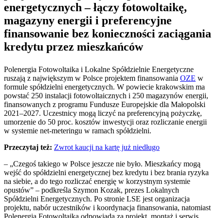
energetycznych – łączy fotowoltaikę,
magazyny energii i preferencyjne
finansowanie bez konieczności zaciągania
kredytu przez mieszkańców
Polenergia Fotowoltaika i Lokalne Spółdzielnie Energetyczne
ruszają z największym w Polsce projektem finansowania
OZE
w
formule spółdzielni energetycznych. W powiecie krakowskim ma
powstać 250 instalacji fotowoltaicznych i 250 magazynów energii,
finansowanych z programu Fundusze Europejskie dla Małopolski
2021–2027. Uczestnicy mogą liczyć na preferencyjną pożyczkę,
umorzenie do 50 proc. kosztów inwestycji oraz rozliczanie energii
w systemie net-meteringu w ramach spółdzielni.
Przeczytaj też:
Zwrot kaucji na kartę już niedługo
– „Czegoś takiego w Polsce jeszcze nie było. Mieszkańcy mogą
wejść do spółdzielni energetycznej bez kredytu i bez brania ryzyka
na siebie, a do tego rozliczać energię w korzystnym systemie
opustów” – podkreśla Szymon Kozak, prezes Lokalnych
Spółdzielni Energetycznych. Po stronie LSE jest organizacja
projektu, nabór uczestników i koordynacja finansowania, natomiast
Polenergia Fotowoltaika odpowiada za projekt, montaż i serwis