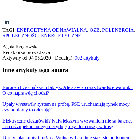
TAGI:
ENERGETYKA ODNAWIALNA
,
OZE
,
POLENERGIA
,
SPOŁECZNOŚCI ENERGETYCZNE
Agata Rzędowska
Redaktorka prowadząca
Aktywny od:
04.05.2020
· Dodał(a):
902 artykuły
Inne artykuły tego autora
Europa chce chińskich fabryk. Ale stawia coraz twardsze warunki.
O co naprawdę chodzi?
Upały wystawiły system na próbę. PSE uruchamiają rynek mocy,
czy odbiorcy to odczują?
Elektryczne ciężarówki? Największym wyzwaniem nie są baterie.
To coś zupełnie innego decyduje, czy flota ruszy w trasę
Drony, blackouty i pożary. Wojna w Ukrainie stała się poligonem