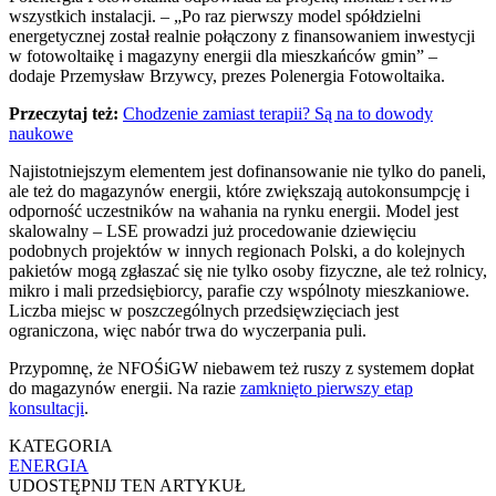
wszystkich instalacji. – „Po raz pierwszy model spółdzielni
energetycznej został realnie połączony z finansowaniem inwestycji
w fotowoltaikę i magazyny energii dla mieszkańców gmin” –
dodaje Przemysław Brzywcy, prezes Polenergia Fotowoltaika.
Przeczytaj też:
Chodzenie zamiast terapii? Są na to dowody
naukowe
Najistotniejszym elementem jest dofinansowanie nie tylko do paneli,
ale też do magazynów energii, które zwiększają autokonsumpcję i
odporność uczestników na wahania na rynku energii. Model jest
skalowalny – LSE prowadzi już procedowanie dziewięciu
podobnych projektów w innych regionach Polski, a do kolejnych
pakietów mogą zgłaszać się nie tylko osoby fizyczne, ale też rolnicy,
mikro i mali przedsiębiorcy, parafie czy wspólnoty mieszkaniowe.
Liczba miejsc w poszczególnych przedsięwzięciach jest
ograniczona, więc nabór trwa do wyczerpania puli.
Przypomnę, że NFOŚiGW niebawem też ruszy z systemem dopłat
do magazynów energii. Na razie
zamknięto pierwszy etap
konsultacji
.
KATEGORIA
ENERGIA
UDOSTĘPNIJ TEN ARTYKUŁ