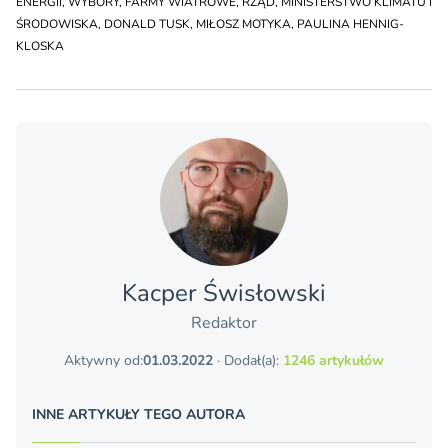
ENERGII
,
WYBORY
,
FARMY WIATROWE
,
RZĄD
,
MINISTERSTWO KLIMATU I
ŚRODOWISKA
,
DONALD TUSK
,
MIŁOSZ MOTYKA
,
PAULINA HENNIG-
KLOSKA
Kacper Świsło­wski
Redaktor
Aktywny od:
01.03.2022
· Dodał(a):
1246 artykułów
INNE ARTYKUŁY TEGO AUTORA