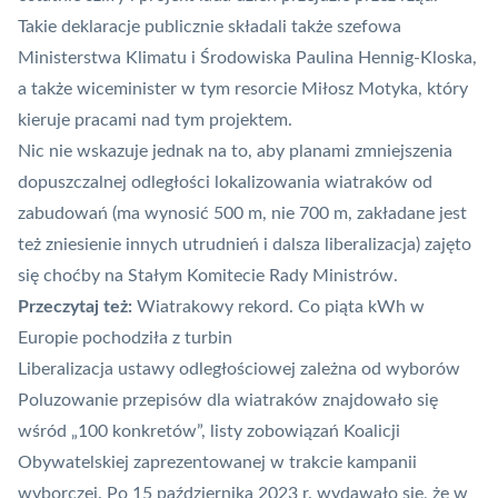
Takie deklaracje publicznie składali także szefowa
Ministerstwa Klimatu i Środowiska Paulina Hennig-Kloska,
a także wiceminister w tym resorcie Miłosz Motyka, który
kieruje pracami nad tym projektem.
Nic nie wskazuje jednak na to, aby planami zmniejszenia
dopuszczalnej odległości lokalizowania wiatraków od
zabudowań (ma wynosić 500 m, nie 700 m, zakładane jest
też zniesienie innych utrudnień i
dalsza liberalizacja
) zajęto
się choćby na Stałym Komitecie Rady Ministrów.
Przeczytaj też:
Wiatrakowy rekord. Co piąta kWh w
Europie pochodziła z turbin
Liberalizacja ustawy odległościowej zależna od wyborów
Poluzowanie przepisów dla wiatraków znajdowało się
wśród
„100 konkretów”, listy zobowiązań Koalicji
Obywatelskiej
zaprezentowanej w trakcie kampanii
wyborczej. Po 15 października 2023 r. wydawało się, że w