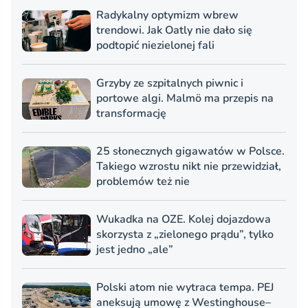
Radykalny optymizm wbrew
trendowi. Jak Oatly nie dało się
podtopić niezielonej fali
Grzyby ze szpitalnych piwnic i
portowe algi. Malmö ma przepis na
transformację
25 słonecznych gigawatów w Polsce.
Takiego wzrostu nikt nie przewidział,
problemów też nie
Wukadka na OZE. Kolej dojazdowa
skorzysta z „zielonego prądu”, tylko
jest jedno „ale”
Polski atom nie wytraca tempa. PEJ
aneksują umowę z Westinghouse–