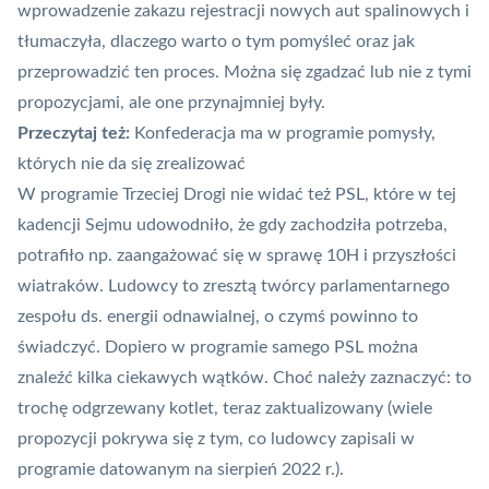
wprowadzenie zakazu rejestracji nowych aut spalinowych i
tłumaczyła, dlaczego warto o tym pomyśleć oraz jak
przeprowadzić ten proces. Można się zgadzać lub nie z tymi
propozycjami, ale one przynajmniej były.
Przeczytaj też:
Konfederacja ma w programie pomysły,
których nie da się zrealizować
W programie Trzeciej Drogi nie widać też PSL, które w tej
kadencji Sejmu udowodniło, ż
e gdy zachodziła potrzeba,
potrafiło np. zaangażować się w sprawę 10H i przyszłości
wiatraków
. Ludowcy to zresztą twórcy parlamentarnego
zespołu ds. energii odnawialnej, o czymś powinno to
świadczyć. Dopiero w programie samego PSL można
znaleźć kilka ciekawych wątków. Choć należy zaznaczyć: to
trochę odgrzewany kotlet, teraz zaktualizowany (wiele
propozycji pokrywa się z tym,
co ludowcy zapisali w
programie datowanym na sierpień 2022 r.
).