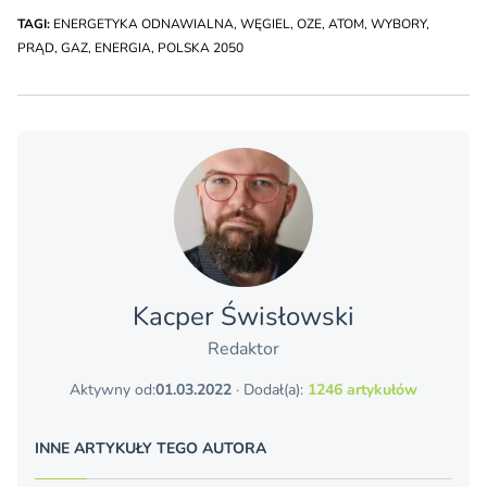
TAGI:
ENERGETYKA ODNAWIALNA
,
WĘGIEL
,
OZE
,
ATOM
,
WYBORY
,
PRĄD
,
GAZ
,
ENERGIA
,
POLSKA 2050
Kacper Świsło­wski
Redaktor
Aktywny od:
01.03.2022
· Dodał(a):
1246 artykułów
INNE ARTYKUŁY TEGO AUTORA