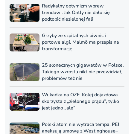
Radykalny optymizm wbrew
trendowi. Jak Oatly nie dało się
podtopić niezielonej fali
Grzyby ze szpitalnych piwnic i
portowe algi. Malmö ma przepis na
transformację
25 słonecznych gigawatów w Polsce.
Takiego wzrostu nikt nie przewidział,
problemów też nie
Wukadka na OZE. Kolej dojazdowa
skorzysta z „zielonego prądu”, tylko
jest jedno „ale”
Polski atom nie wytraca tempa. PEJ
aneksują umowę z Westinghouse–