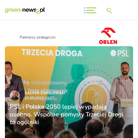
Partnerzy strategiczni
KACPER ŚWISŁO­WSKI
19.09.2023 11:07
PSL i Polska 2050 lepiej wypadają
osobno. Wspólne pomysły Trzeciej Drogi
to ogólniki