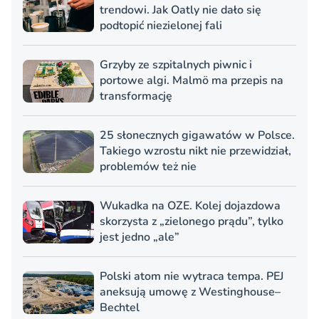
trendowi. Jak Oatly nie dało się
podtopić niezielonej fali
Grzyby ze szpitalnych piwnic i
portowe algi. Malmö ma przepis na
transformację
25 słonecznych gigawatów w Polsce.
Takiego wzrostu nikt nie przewidział,
problemów też nie
Wukadka na OZE. Kolej dojazdowa
skorzysta z „zielonego prądu”, tylko
jest jedno „ale”
Polski atom nie wytraca tempa. PEJ
aneksują umowę z Westinghouse–
Bechtel