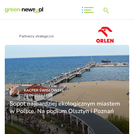
Partnerzy strategiczni
KACPER ŚWISŁO­WSKI
22.06.2023 11:06
Sopot najbardziej ekologicznym miastem
w Polsce. Na podium Olsztyn i Poznań