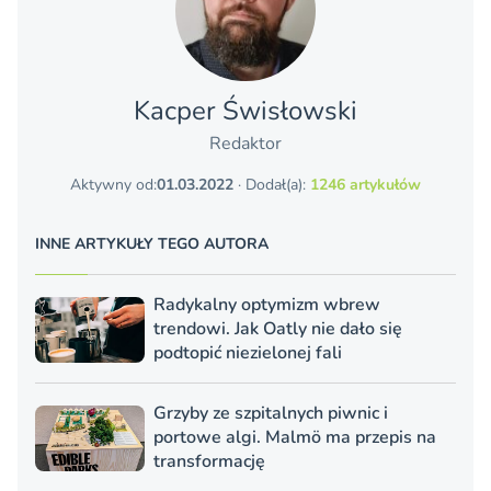
Kacper Świsło­wski
Redaktor
Aktywny od:
01.03.2022
· Dodał(a):
1246 artykułów
INNE ARTYKUŁY TEGO AUTORA
Radykalny optymizm wbrew
trendowi. Jak Oatly nie dało się
podtopić niezielonej fali
Grzyby ze szpitalnych piwnic i
portowe algi. Malmö ma przepis na
transformację