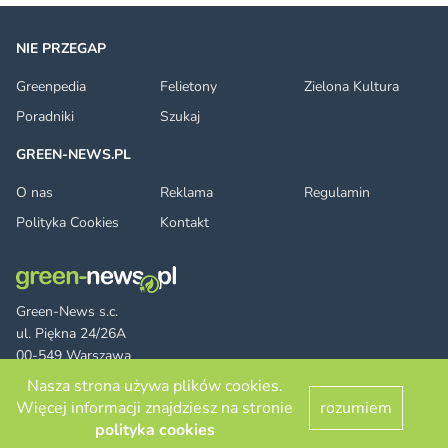
NIE PRZEGAP
Greenpedia
Felietony
Zielona Kultura
Poradniki
Szukaj
GREEN-NEWS.PL
O nas
Reklama
Regulamin
Polityka Cookies
Kontakt
Green-News s.c.
ul. Piękna 24/26A
00-549 Warszawa
Nasza strona używa plików cookies.
Więcej informacji znajdziesz na stronie
rozumiem
Facebook
Twitter
LinkedIn
RSS
© 2026 green-news.pl. All rights reserved.
polityka cookies