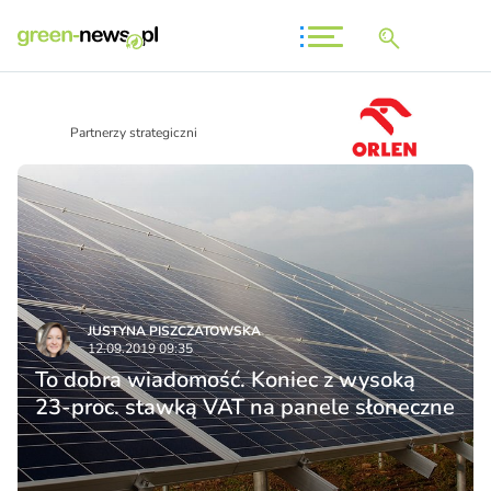
Partnerzy strategiczni
JUSTYNA PISZCZATOWSKA
12.09.2019 09:35
To dobra wiadomość. Koniec z wysoką
23-proc. stawką VAT na panele słoneczne