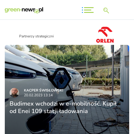
Partnerzy strategiczni
KACPER ŚWISŁO­WSKI
20.02.2023 13:14
Budimex wchodzi w e-mobilność. Kupił
od Enei 109 stacji ładowania