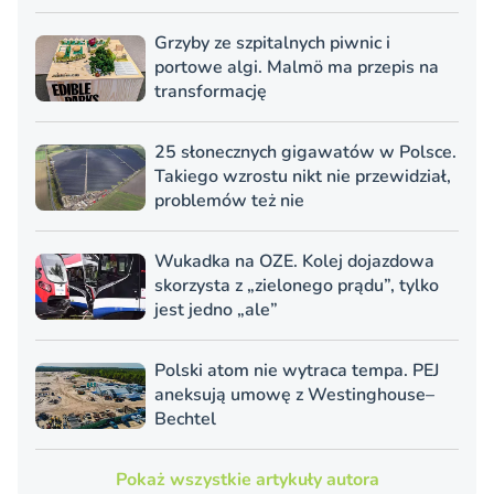
Grzyby ze szpitalnych piwnic i
portowe algi. Malmö ma przepis na
transformację
25 słonecznych gigawatów w Polsce.
Takiego wzrostu nikt nie przewidział,
problemów też nie
Wukadka na OZE. Kolej dojazdowa
skorzysta z „zielonego prądu”, tylko
jest jedno „ale”
Polski atom nie wytraca tempa. PEJ
aneksują umowę z Westinghouse–
Bechtel
Pokaż wszystkie artykuły autora