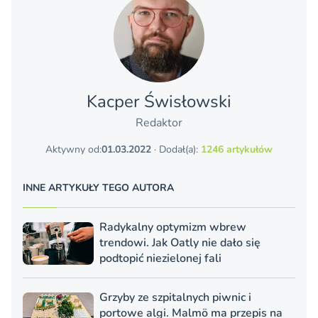
Kacper Świsło­wski
Redaktor
Aktywny od:
01.03.2022
· Dodał(a):
1246 artykułów
INNE ARTYKUŁY TEGO AUTORA
Radykalny optymizm wbrew
trendowi. Jak Oatly nie dało się
podtopić niezielonej fali
Grzyby ze szpitalnych piwnic i
portowe algi. Malmö ma przepis na