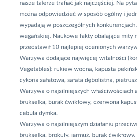
nasze talerze trafiać jak najczęściej. Na p
można odpowiedzieć w sposób ogólny i jed
wypadają w poszczególnych konkurencjach. D
wegańskiej. Naukowe fakty obalające mity na
przedstawił 10 najlepiej ocenionych warzyw
Warzywa dodające najwięcej witalności (ko
Vegetables): rukiew wodna, kapusta pekińsk
cykoria sałatowa, sałata dębolistna, pietrus
Warzywa o najsilniejszych właściwościach 
brukselka, burak ćwikłowy, czerwona kapusta
cebula dymka.
Warzywa o najsilniejszym działaniu przec
brukselka, brokuły, jarmuż, burak ćwikłowy,