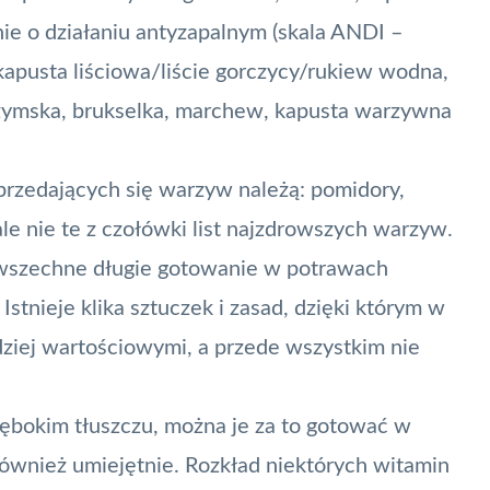
ie o działaniu antyzapalnym (skala ANDI –
kapusta liściowa/liście gorczycy/rukiew wodna,
 rzymska, brukselka, marchew, kapusta warzywna
sprzedających się warzyw należą: pomidory,
ale nie te z czołówki list najzdrowszych warzyw.
powszechne długie gotowanie w potrawach
Istnieje klika sztuczek i zasad, dzięki którym w
ziej wartościowymi, a przede wszystkim nie
ębokim tłuszczu, można je za to gotować w
e również umiejętnie. Rozkład niektórych witamin