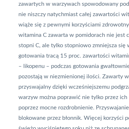
zawartych w warzywach spowodowany podg
nie niszczy natychmiast całej zawartości w
wiąże się z pewnymi korzyściami zdrowotn
witamina C zawarta w pomidorach nie jest c
stopni C, ale tylko stopniowo zmniejsza si
gotowania tracą 15 proc. zawartości witami
– likopenu – podczas gotowania gwałtownie
pozostają w niezmienionej ilości. Zawarty w
przyswajalny dzięki wcześniejszemu podgrza
warzyw można poprawić nie tylko przez ich 
poprzez mocne rozdrobnienie. Przyswajanie
blokowane przez błonnik. Więcej korzyści
świeżo wyciśniętego soku niż ze schrupane