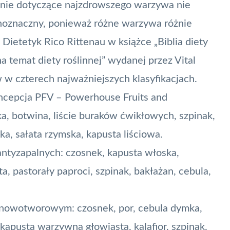
ytanie dotyczące najzdrowszego warzywa nie
noznaczny, ponieważ różne warzywa różnie
ietetyk Rico Rittenau w książce „Biblia diety
 temat diety roślinnej” wydanej przez Vital
 w czterech najważniejszych klasyfikacjach.
ncepcja PFV – Powerhouse Fruits and
a, botwina, liście buraków ćwikłowych, szpinak,
zka, sałata rzymska, kapusta liściowa.
antyzapalnych: czosnek, kapusta włoska,
, pastorały paproci, szpinak, bakłażan, cebula,
iwnowotworowym: czosnek, por, cebula dymka,
 kapusta warzywna głowiasta, kalafior, szpinak.