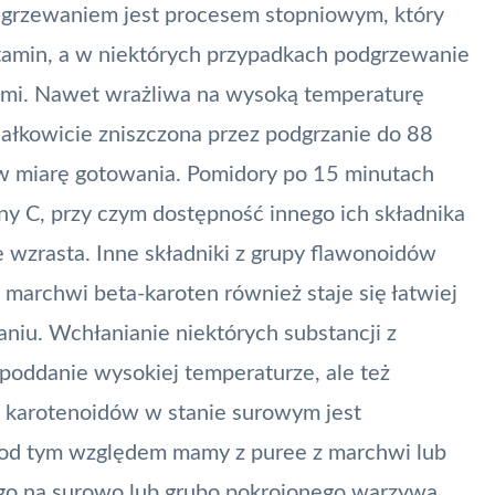
rzewaniem jest procesem stopniowym, który
itamin, a w niektórych przypadkach podgrzewanie
ymi. Nawet wrażliwa na wysoką temperaturę
ałkowicie zniszczona przez podgrzanie do 88
ę w miarę gotowania. Pomidory po 15 minutach
ny C, przy czym dostępność innego ich składnika
 wzrasta. Inne składniki z grupy flawonoidów
 marchwi beta-karoten również staje się łatwiej
niu. Wchłanianie niektórych substancji z
poddanie wysokiej temperaturze, ale też
 karotenoidów w stanie surowym jest
 pod tym względem mamy z puree z marchwi lub
go na surowo lub grubo pokrojonego warzywa.