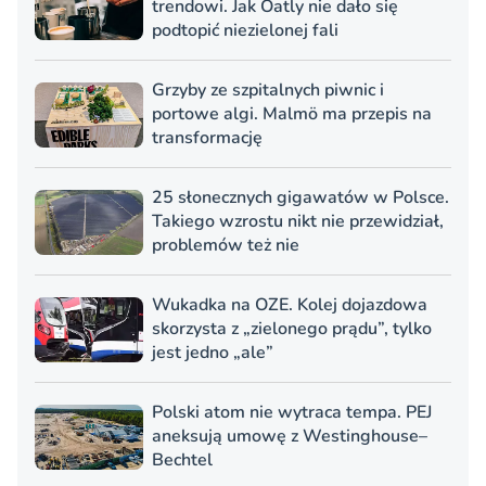
trendowi. Jak Oatly nie dało się
podtopić niezielonej fali
Grzyby ze szpitalnych piwnic i
portowe algi. Malmö ma przepis na
transformację
25 słonecznych gigawatów w Polsce.
Takiego wzrostu nikt nie przewidział,
problemów też nie
Wukadka na OZE. Kolej dojazdowa
skorzysta z „zielonego prądu”, tylko
jest jedno „ale”
Polski atom nie wytraca tempa. PEJ
aneksują umowę z Westinghouse–
Bechtel