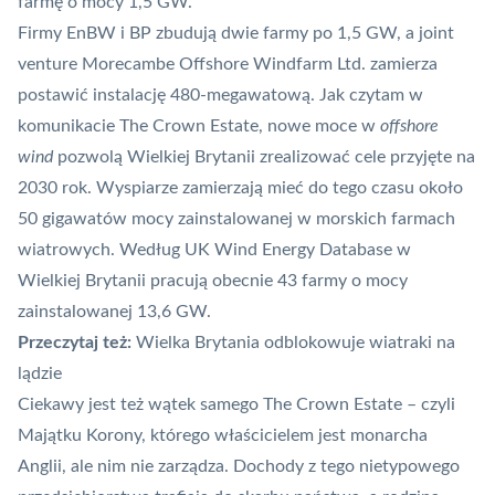
farmę o mocy 1,5 GW.
Firmy EnBW i BP zbudują dwie farmy po 1,5 GW, a joint
venture Morecambe Offshore Windfarm Ltd. zamierza
postawić instalację 480-megawatową. Jak czytam w
komunikacie The Crown Estate, nowe moce w
offshore
wind
pozwolą Wielkiej Brytanii zrealizować cele przyjęte na
2030 rok. Wyspiarze zamierzają mieć do tego czasu około
50 gigawatów mocy zainstalowanej w morskich farmach
wiatrowych. Według
UK Wind Energy Database
w
Wielkiej Brytanii pracują obecnie 43 farmy o mocy
zainstalowanej 13,6 GW.
Przeczytaj też:
Wielka Brytania odblokowuje wiatraki na
lądzie
Ciekawy jest też wątek samego The Crown Estate – czyli
Majątku Korony, którego właścicielem jest monarcha
Anglii, ale nim nie zarządza. Dochody z tego nietypowego