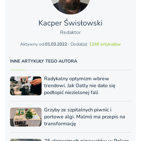
Kacper Świsło­wski
Redaktor
Aktywny od:
01.03.2022
· Dodał(a):
1246 artykułów
INNE ARTYKUŁY TEGO AUTORA
Radykalny optymizm wbrew
trendowi. Jak Oatly nie dało się
podtopić niezielonej fali
Grzyby ze szpitalnych piwnic i
portowe algi. Malmö ma przepis na
transformację