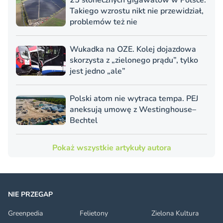
25 słonecznych gigawatów w Polsce.
Takiego wzrostu nikt nie przewidział,
problemów też nie
Wukadka na OZE. Kolej dojazdowa
skorzysta z „zielonego prądu”, tylko
jest jedno „ale”
Polski atom nie wytraca tempa. PEJ
aneksują umowę z Westinghouse–
Bechtel
Pokaż wszystkie artykuły autora
NIE PRZEGAP
Greenpedia
Felietony
Zielona Kultura