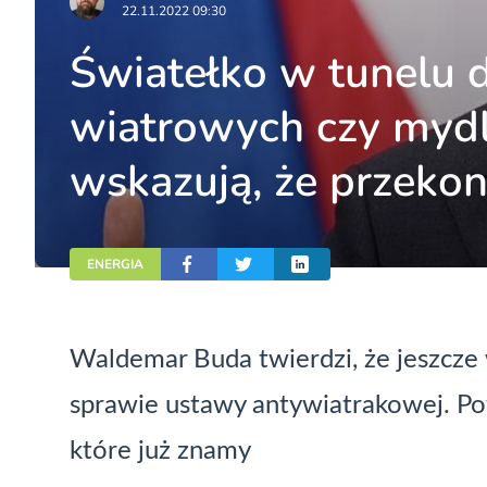
22.11.2022 09:30
Światełko w tunelu 
wiatrowych czy mydl
wskazują, że przeko
ENERGIA
Waldemar Buda twierdzi, że jeszcze
sprawie ustawy antywiatrakowej. Po
które już znamy