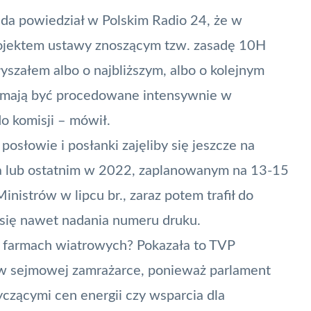
uda powiedział w Polskim Radio 24, że w
projektem ustawy znoszącym tzw. zasadę 10H
yszałem albo o najbliższym, albo o kolejnym
ce mają być procedowane intensywnie w
 do komisji – mówił.
posłowie i posłanki zajęliby się jeszcze na
ia lub ostatnim w 2022, zaplanowanym na 13-15
inistrów w lipcu
br., zaraz potem trafił do
ł się nawet nadania numeru druku.
o farmach wiatrowych? Pokazała to TVP
s w sejmowej zamrażarce, ponieważ parlament
yczącymi cen energii czy wsparcia dla