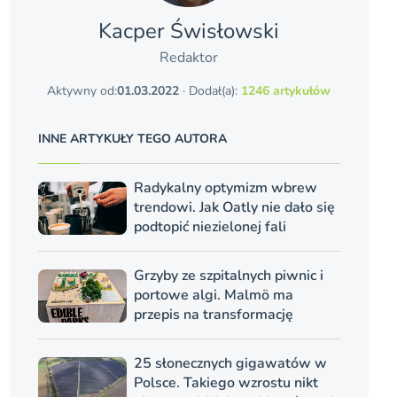
Kacper Świsło­wski
Redaktor
Aktywny od:
01.03.2022
· Dodał(a):
1246 artykułów
INNE ARTYKUŁY TEGO AUTORA
Radykalny optymizm wbrew
trendowi. Jak Oatly nie dało się
podtopić niezielonej fali
Grzyby ze szpitalnych piwnic i
portowe algi. Malmö ma
przepis na transformację
25 słonecznych gigawatów w
Polsce. Takiego wzrostu nikt