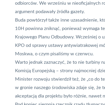
odbiorców. We wrześniu w nieoficjalnych 
argument podawały źródła gazety
.
Buda powtórzył także inne uzasadnienie, któ
10H
powinna zniknąć, ponieważ wymaga teg
Krajowego Planu Odbudowy. Wcześniej o uz
KPO od sprawy ustawy antywiatrakowej mówi
Moskwa, o czym pisaliśmy w czerwcu
.
Warto jednak zaznaczyć, że to nie turbiny n
Komisją Europejską – strony najmocniej dz
Minister rozwoju stwierdził też, że „co do 
w gronie naszego środowiska zdaje się, że t
akceptacją dla projektu było różnie, nawet 
Pod koniec sierpnia rzecznik rządu tłumaczy