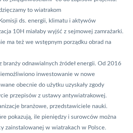
wdzięczamy to wiatrakom
omisji ds. energii, klimatu i aktywów
izacja 10H miałaby wyjść z sejmowej zamrażarki.
o nie ma też we wstępnym porządku obrad na
o z branży odnawialnych źródeł energii. Od 2016
uniemożliwiono inwestowanie w nowe
awane obecnie do użytku uzyskały zgody
ie przepisów z ustawy antywiatrakowej.
anizacje branżowe,
przedstawiciele nauki
.
óre pokazują, ile pieniędzy i surowców można
cy zainstalowanej w wiatrakach w Polsce.