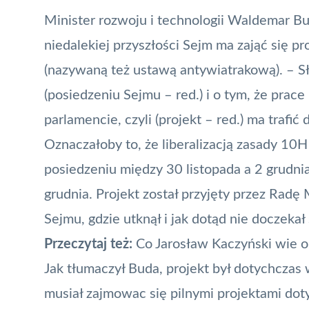
Minister rozwoju i technologii Waldemar B
niedalekiej przyszłości Sejm ma zająć się 
(nazywaną też ustawą antywiatrakową). – Sł
(posiedzeniu Sejmu – red.) i o tym, że pra
parlamencie, czyli (projekt – red.) ma trafić
Oznaczałoby to, że liberalizacją zasady 10H 
posiedzeniu między 30 listopada a 2 grudn
grudnia. Projekt został przyjęty przez
Radę M
Sejmu, gdzie utknął i jak dotąd nie doczeka
Przeczytaj też:
Co Jarosław Kaczyński wie 
Jak tłumaczył Buda, projekt był dotychcza
musiał zajmowac się pilnymi projektami dot