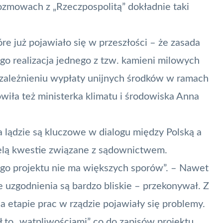
rozmowach z „Rzeczpospolitą” dokładnie
taki
re już pojawiało się w przeszłości – że
zasada
o realizacja jednego z tzw. kamieni milowych
ależnieniu wypłaty unijnych środków w ramach
ła też ministerka klimatu i środowiska
Anna
a lądzie są kluczowe w dialogu między Polską a
ielą kwestie związane z sądownictwem.
tego projektu nie ma większych sporów”. – Nawet
e uzgodnienia są bardzo bliskie – przekonywał. Z
na etapie prac w rządzie pojawiały się problemy.
ł to „wątpliwościami” co do zapisów projektu.