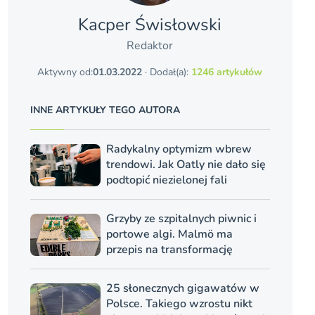
Kacper Świsło­wski
Redaktor
Aktywny od:
01.03.2022
· Dodał(a):
1246 artykułów
INNE ARTYKUŁY TEGO AUTORA
Radykalny optymizm wbrew
trendowi. Jak Oatly nie dało się
podtopić niezielonej fali
Grzyby ze szpitalnych piwnic i
portowe algi. Malmö ma
przepis na transformację
25 słonecznych gigawatów w
Polsce. Takiego wzrostu nikt