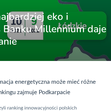
ajbardziej eko i
s Banku Millennium daje
anie
rmacja energetyczna może mieć różne
nkingu zajmuje Podkarpacie
yli ranking innowacyjności polskich