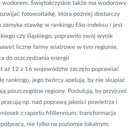
ię wodorem
. Świętokrzyskie także ma wodorowy
rozwijać fotowoltaikę, która później dostarczy
n zamyka stawkę w rankingu Eko-indeksu i jest
skiego czy śląskiego, poprawiło swój wynik
 nawet liczne farmy wiatrowe w tym regionie.
a do oszczędzania energii
lat aż 12 z 16 województw zaczęło poprawiać
 rankingu, jego twórcy apelują, by nie skupiać
ją poszczególne regiony. Postulują, by przyjrzeć
h pracują np. nad poprawą jakości powietrza i
wniosek z raportu Millennium: transformacja
łpracy, nie tylko na poziomie lokalnym.