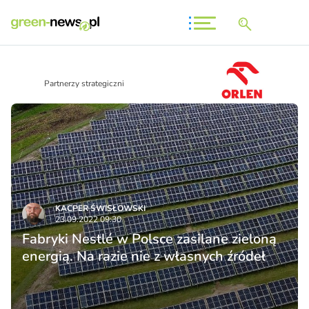
Partnerzy strategiczni
KACPER ŚWISŁO­WSKI
23.09.2022 09:30
Fabryki Nestlé w Polsce zasilane zieloną
energią. Na razie nie z własnych źródeł