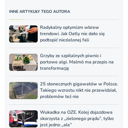
INNE ARTYKUŁY TEGO AUTORA
Radykalny optymizm wbrew
trendowi. Jak Oatly nie dało się
podtopić niezielonej fali
Grzyby ze szpitalnych piwnic i
portowe algi. Malmö ma przepis na
transformację
25 słonecznych gigawatów w Polsce.
Takiego wzrostu nikt nie przewidział,
problemów też nie
Wukadka na OZE. Kolej dojazdowa
skorzysta z „zielonego prądu”, tylko
jest jedno „ale”