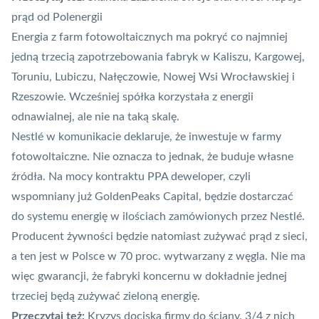
prąd od Polenergii
Energia z farm fotowoltaicznych ma pokryć co najmniej
jedną trzecią zapotrzebowania fabryk w Kaliszu, Kargowej,
Toruniu, Lubiczu, Nałęczowie, Nowej Wsi Wrocławskiej i
Rzeszowie. Wcześniej spółka korzystała z energii
odnawialnej, ale nie na taką skalę.
Nestlé w komunikacie deklaruje, że inwestuje w farmy
fotowoltaiczne. Nie oznacza to jednak, że buduje własne
źródła. Na mocy kontraktu PPA deweloper, czyli
wspomniany już GoldenPeaks Capital, będzie dostarczać
do systemu energię w ilościach zamówionych przez Nestlé.
Producent żywności będzie natomiast zużywać prąd z sieci,
a ten jest w Polsce w 70 proc. wytwarzany z węgla. Nie ma
więc gwarancji, że fabryki koncernu w dokładnie jednej
trzeciej będą zużywać zieloną energię.
Przeczytaj też:
Kryzys dociska firmy do ściany. 3/4 z nich