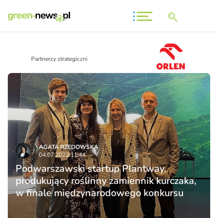
Partnerzy strategiczni
AGATA RZĘDOWSKA
04.07.2022 11:44
Podwarszawski startup Plantway,
produkujący roślinny zamiennik kurczaka,
w finale międzynarodowego konkursu