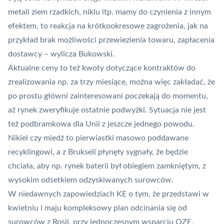
metali ziem rzadkich, niklu itp. mamy do czynienia z innym
efektem, to reakcja na krótkookresowe zagrożenia, jak na
przykład brak możliwości przewiezienia towaru, zapłacenia
dostawcy – wylicza Bukowski.
Aktualne ceny to też kwoty dotyczące kontraktów do
zrealizowania np. za trzy miesiące, można więc zakładać, że
po prostu główni zainteresowani poczekają do momentu,
aż rynek zweryfikuje ostatnie podwyżki. Sytuacja nie jest
też podbramkowa dla Unii z jeszcze jednego powodu.
Nikiel czy miedź to pierwiastki masowo poddawane
recyklingowi, a z Brukseli płynęły sygnały, że będzie
chciała,
aby np. rynek baterii był obiegiem zamkniętym
, z
wysokim odsetkiem odzyskiwanych surowców.
W niedawnych zapowiedziach KE o tym, że przedstawi w
kwietniu i maju kompleksowy plan odcinania się od
surowców z Rosji, przy jednoczesnym wsparciu OZE,