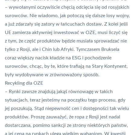
– wywołanymi oczywiście chęcią odcięcia się od rosyjskich
surowców. Nie wiadomo, jak potoczą się dalsze losy wojny,
a już zdarzały się zatory w łańcuchach dostaw. Z kolei jeśli
UE zamierza aktywniej inwestować w OZE, musi liczyć się
z tym, że część produktów będzie musiała sprowadzać nie
tylko z Rosji, ale i Chin lub Afryki. Tymczasem Bruksela
coraz większy nacisk kładzie na ESG i pochodzenie
surowców, chcąc, by te, które trafiają na Stary Kontynent,
były wydobywane w zrównoważony sposób.
Recykling dla OZE
– Rynki zawsze znajdują jakąś równowagę w takich
sytuacjach, teraz jesteśmy na początku tego procesu, gdy
jej poszukują. Stąd niepewność cen i dostępności tak wielu
produktów. Proszę zauważyć, że ropa z Rosji jest nadal
dostarczana, pomimo sankcji ze strony niektórych państw,
a jej cena na rynkach ulega wielkim wahaniom. W kwestii