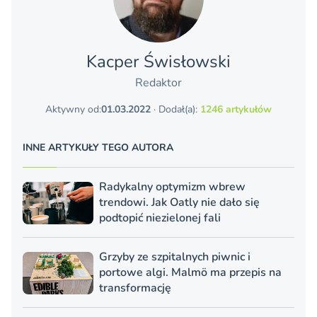
Kacper Świsło­wski
Redaktor
Aktywny od:
01.03.2022
· Dodał(a):
1246 artykułów
INNE ARTYKUŁY TEGO AUTORA
Radykalny optymizm wbrew
trendowi. Jak Oatly nie dało się
podtopić niezielonej fali
Grzyby ze szpitalnych piwnic i
portowe algi. Malmö ma przepis na
transformację