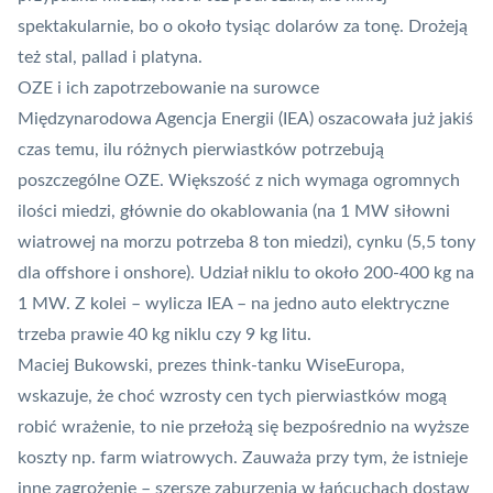
spektakularnie, bo o około tysiąc dolarów za tonę. Drożeją
też stal, pallad i platyna.
OZE i ich zapotrzebowanie na surowce
Międzynarodowa Agencja Energii (IEA) oszacowała już jakiś
czas temu, ilu różnych pierwiastków potrzebują
poszczególne OZE. Większość z nich wymaga ogromnych
ilości miedzi, głównie do okablowania (na 1 MW siłowni
wiatrowej na morzu potrzeba 8 ton miedzi), cynku (5,5 tony
dla offshore i onshore). Udział niklu to około 200-400 kg na
1 MW. Z kolei – wylicza IEA – na jedno auto elektryczne
trzeba prawie 40 kg niklu czy 9 kg litu.
Maciej Bukowski, prezes think-tanku WiseEuropa,
wskazuje, że choć wzrosty cen tych pierwiastków mogą
robić wrażenie, to nie przełożą się bezpośrednio na wyższe
koszty np. farm wiatrowych. Zauważa przy tym, że istnieje
inne zagrożenie – szersze zaburzenia w łańcuchach dostaw