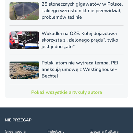
25 słonecznych gigawatów w Polsce.
Takiego wzrostu nikt nie przewidział,
problemów też nie
Wukadka na OZE. Kolej dojazdowa
skorzysta z „zielonego prądu”, tylko
jest jedno „ale”
Polski atom nie wytraca tempa. PEJ
aneksują umowę z Westinghouse–
Bechtel
Pokaż wszystkie artykuły autora
NIE PRZEGAP
Greenpedia
Felietony
Zielona Kultura