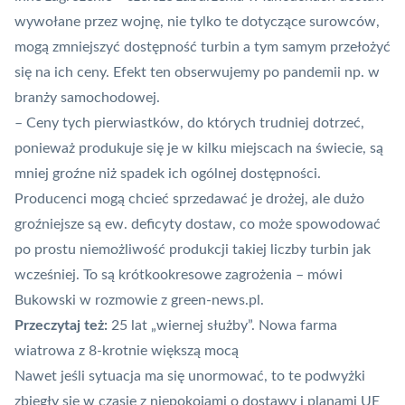
wywołane przez wojnę, nie tylko te dotyczące surowców,
mogą zmniejszyć dostępność turbin a tym samym przełożyć
się na ich ceny. Efekt ten obserwujemy po pandemii np. w
branży samochodowej.
– Ceny tych pierwiastków, do których trudniej dotrzeć,
ponieważ produkuje się je w kilku miejscach na świecie, są
mniej groźne niż spadek ich ogólnej dostępności.
Producenci mogą chcieć sprzedawać je drożej, ale dużo
groźniejsze są ew. deficyty dostaw, co może spowodować
po prostu niemożliwość produkcji takiej liczby turbin jak
wcześniej. To są krótkookresowe zagrożenia – mówi
Bukowski w rozmowie z green-news.pl.
Przeczytaj też:
25 lat „wiernej służby”. Nowa farma
wiatrowa z 8-krotnie większą mocą
Nawet jeśli sytuacja ma się unormować, to te podwyżki
zbiegły się w czasie z niepokojami o dostawy i planami UE