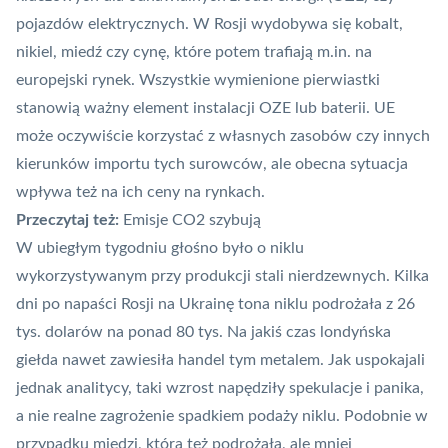
pojazdów elektrycznych. W Rosji wydobywa się kobalt,
nikiel, miedź czy cynę, które potem trafiają m.in. na
europejski rynek. Wszystkie wymienione pierwiastki
stanowią ważny element instalacji OZE lub baterii. UE
może oczywiście korzystać z własnych zasobów czy innych
kierunków importu tych surowców, ale obecna sytuacja
wpływa też na ich ceny na rynkach.
Przeczytaj też:
Emisje CO2 szybują
W ubiegłym tygodniu głośno było o niklu
wykorzystywanym przy produkcji stali nierdzewnych. Kilka
dni po napaści Rosji na Ukrainę tona niklu podrożała z 26
tys. dolarów na ponad 80 tys. Na jakiś czas londyńska
giełda nawet zawiesiła handel tym metalem. Jak uspokajali
jednak analitycy, taki wzrost napędziły spekulacje i panika,
a nie realne zagrożenie spadkiem podaży niklu. Podobnie w
przypadku miedzi, która też podrożała, ale mniej