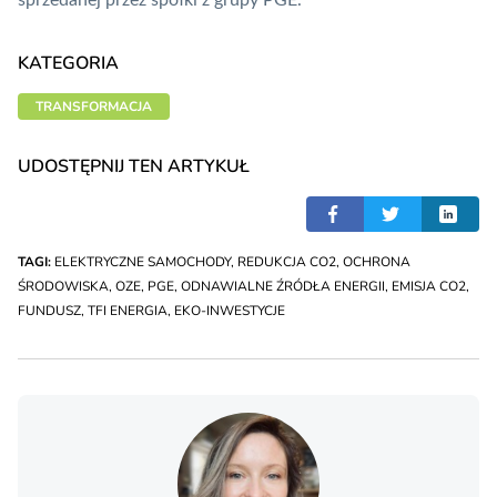
sprzedanej przez spółki z grupy PGE.
KATEGORIA
TRANSFORMACJA
UDOSTĘPNIJ TEN ARTYKUŁ
TAGI:
ELEKTRYCZNE SAMOCHODY
,
REDUKCJA CO2
,
OCHRONA
ŚRODOWISKA
,
OZE
,
PGE
,
ODNAWIALNE ŹRÓDŁA ENERGII
,
EMISJA CO2
,
FUNDUSZ
,
TFI ENERGIA
,
EKO-INWESTYCJE