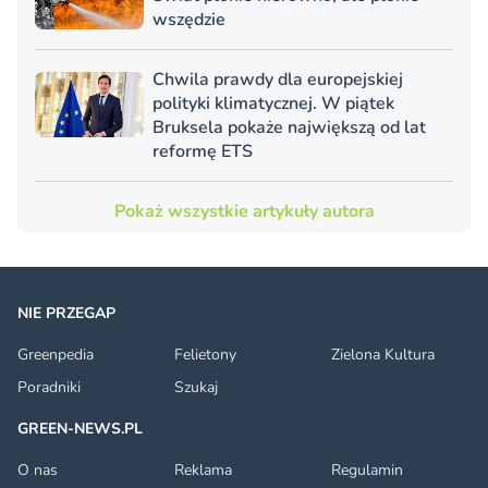
wszędzie
Chwila prawdy dla europejskiej
polityki klimatycznej. W piątek
Bruksela pokaże największą od lat
reformę ETS
Pokaż wszystkie artykuły autora
NIE PRZEGAP
Greenpedia
Felietony
Zielona Kultura
Poradniki
Szukaj
GREEN-NEWS.PL
O nas
Reklama
Regulamin