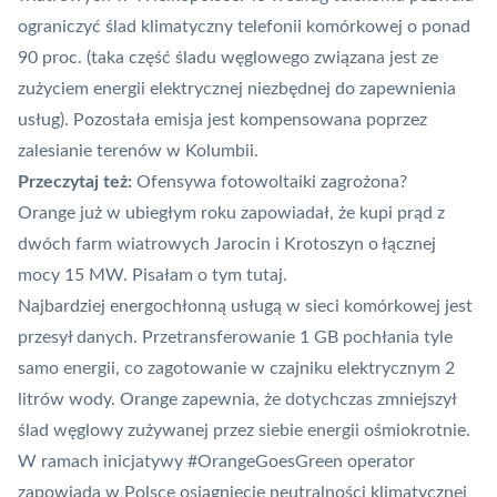
ograniczyć ślad klimatyczny telefonii komórkowej o ponad
90 proc. (taka część śladu węglowego związana jest ze
zużyciem energii elektrycznej niezbędnej do zapewnienia
usług). Pozostała emisja jest kompensowana poprzez
zalesianie terenów w Kolumbii.
Przeczytaj też:
Ofensywa fotowoltaiki zagrożona?
Orange już w ubiegłym roku zapowiadał, że kupi prąd z
dwóch farm wiatrowych Jarocin i Krotoszyn o łącznej
mocy 15 MW. Pisałam
o tym tutaj
.
Najbardziej energochłonną usługą w sieci komórkowej jest
przesył danych. Przetransferowanie 1 GB pochłania tyle
samo energii, co zagotowanie w czajniku elektrycznym 2
litrów wody. Orange zapewnia, że dotychczas zmniejszył
ślad węglowy zużywanej przez siebie energii ośmiokrotnie.
W ramach inicjatywy #OrangeGoesGreen operator
zapowiada w Polsce osiągnięcie
neutralności klimatycznej