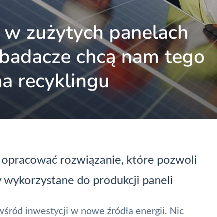
y w zużytych panelach
 badacze chcą nam tego
na recyklingu
 opracować rozwiązanie, które pozwoli
 wykorzystane do produkcji paneli
wśród inwestycji w nowe źródła
energii. Nic