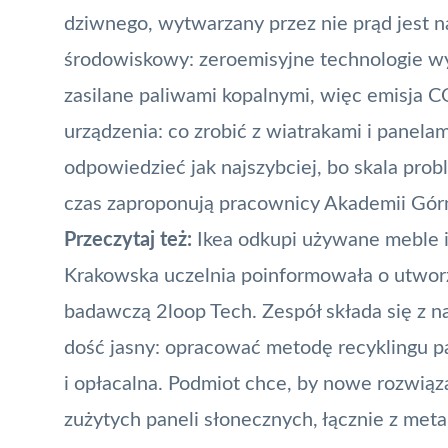
dziwnego, wytwarzany przez nie prąd jest n
środowiskowy: zeroemisyjne technologie wy
zasilane paliwami kopalnymi, więc emisja 
urządzenia: co zrobić z wiatrakami i panela
odpowiedzieć jak najszybciej, bo skala prob
czas zaproponują pracownicy Akademii Gór
Przeczytaj też:
Ikea odkupi używane meble 
Krakowska uczelnia poinformowała o utworz
badawczą 2loop Tech. Zespół składa się z na
dość jasny: opracować metodę recyklingu pa
i opłacalna. Podmiot chce, by nowe rozwią
zużytych
paneli słonecznych
, łącznie z met