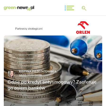
Partnerzy strategiczni
JUSTYNA PISZCZATOWSKA
16.03.2021 14:09
Gdzie po kredyt antysmogowy? Zaoferuje
go osiem banków