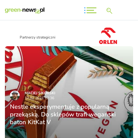
Partnerzy strategiczni
MACIEJ SIKORSKI
17.02.2021 12:36
Nestle eksperymentuje z popularną
przekąską. Do sklepów trafi wegański
baton KitKat V