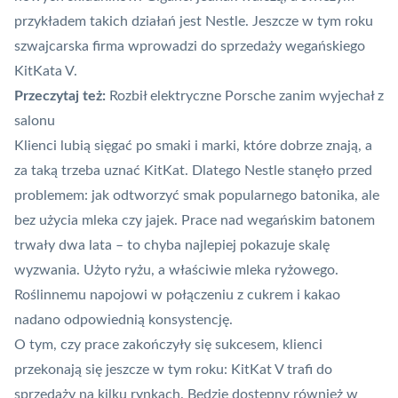
przykładem takich działań jest Nestle. Jeszcze w tym roku
szwajcarska firma
wprowadzi
do sprzedaży wegańskiego
KitKata V.
Przeczytaj też:
Rozbił elektryczne Porsche zanim wyjechał z
salonu
Klienci lubią sięgać po smaki i marki, które dobrze znają, a
za taką trzeba uznać KitKat. Dlatego Nestle stanęło przed
problemem: jak odtworzyć smak popularnego batonika, ale
bez użycia mleka czy jajek. Prace nad wegańskim batonem
trwały dwa lata – to chyba najlepiej pokazuje skalę
wyzwania. Użyto ryżu, a właściwie mleka ryżowego.
Roślinnemu napojowi w połączeniu z cukrem i kakao
nadano odpowiednią konsystencję.
O tym, czy prace zakończyły się sukcesem, klienci
przekonają się jeszcze w tym roku: KitKat V trafi do
sprzedaży na kilku rynkach. Będzie dostępny również w