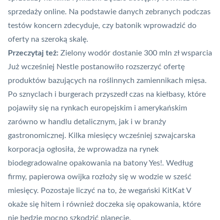
sprzedaży online. Na podstawie danych zebranych podczas
testów koncern zdecyduje, czy batonik wprowadzić do
oferty na szeroką skalę.
Przeczytaj też:
Zielony wodór dostanie 300 mln zł wsparcia
Już wcześniej Nestle postanowiło rozszerzyć ofertę
produktów bazujących na roślinnych zamiennikach mięsa.
Po sznyclach i burgerach
przyszedł czas na kiełbasy
, które
pojawiły się na rynkach europejskim i amerykańskim
zarówno w handlu detalicznym, jak i w branży
gastronomicznej. Kilka miesięcy wcześniej szwajcarska
korporacja ogłosiła, że wprowadza na rynek
biodegradowalne opakowania na batony Yes!
. Według
firmy, papierowa owijka rozłoży się w wodzie w sześć
miesięcy. Pozostaje liczyć na to, że wegański KitKat V
okaże się hitem i również doczeka się opakowania, które
nie będzie mocno szkodzić planecie.