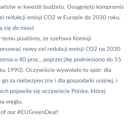
 państw w kwestii budżetu. Osiągnięto kompromis
el redukcji emisji CO2 w Europie do 2030 roku.
ą się do miast
 temu pisaliśmy, że szefowa Komisji
forsować nowy cel redukcji emisji CO2 na 2030
zenia o 40 proc., poprzeczkę podniesiono do 55
oku 1990). Oczywiście wywołało to spór: dla
 go za niebezpieczny i dla gospodarki unijnej, i
ich pojawiła się oczywiście Polska, której
na węglu.
 of our
#EUGreenDeal
!