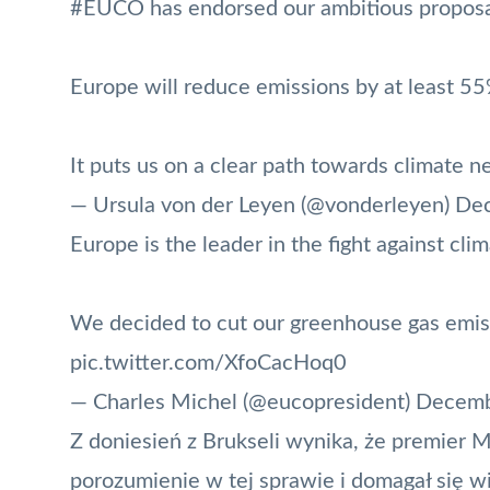
#EUCO
has endorsed our ambitious proposal
Europe will reduce emissions by at least 5
It puts us on a clear path towards climate ne
— Ursula von der Leyen (@vonderleyen)
Dec
Europe is the leader in the fight against cli
We decided to cut our greenhouse gas emis
pic.twitter.com/XfoCacHoq0
— Charles Michel (@eucopresident)
Decemb
Z doniesień z Brukseli wynika, że premier
porozumienie w tej sprawie i domagał się w