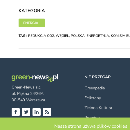
KATEGORIA
ENERGIA
TAGI:
REDUKCJA CO2
,
WĘGIEL
,
POLSKA
,
ENERGETYKA
,
KOMISJA E
NIE PRZEGAP
Green-News s.c.
Greenpedia
ul. Piękna 24/26A
Felietony
00-549 Warszawa
Zielona Kultura
Poradniki
Facebook
Twitter
LinkedIn
RSS
© 2026 green-news.pl. All rights
Nasza strona używa plików cookies. 
Szukaj