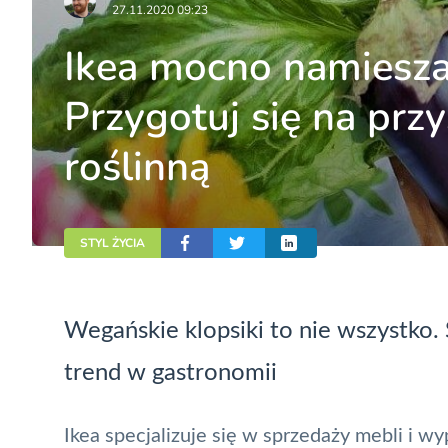
27.11.2020 09:23
Ikea mocno namiesza
Przygotuj się na pr
roślinną
STYL ŻYCIA
Wegańskie klopsiki to nie wszystko
trend w gastronomii
Ikea specjalizuje się w sprzedaży mebli i w