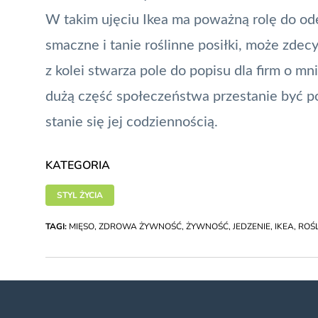
W takim ujęciu
Ikea
ma poważną rolę do odeg
smaczne i tanie roślinne posiłki, może zde
z kolei stwarza pole do popisu dla firm o mn
dużą część społeczeństwa przestanie być po
stanie się jej codziennością.
KATEGORIA
STYL ŻYCIA
TAGI:
MIĘSO
,
ZDROWA ŻYWNOŚĆ
,
ŻYWNOŚĆ
,
JEDZENIE
,
IKEA
,
ROŚ