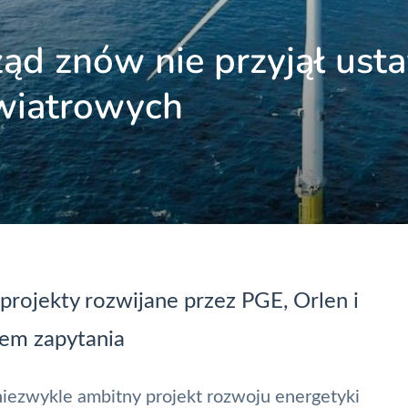
ząd znów nie przyjął ust
wiatrowych
, projekty rozwijane przez PGE, Orlen i
iem zapytania
 niezwykle ambitny projekt rozwoju energetyki