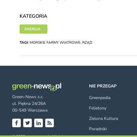
KATEGORIA
ENERGIA
TAGI:
MORSKIE FARMY WIATROWE
,
RZĄD
NIE PRZEGAP
Green-News s.c.
Greenpedia
ul. Piękna 24/26A
Felietony
00-549 Warszawa
Zielona Kultura
Poradniki
Facebook
Twitter
LinkedIn
RSS
© 2026 green-news.pl. All rights