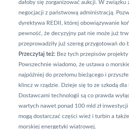
dałoby się zorganizować aukcji. W związku 
negocjacji z państwową administracją. Pozwa
dyrektywa REDII, której obowiązywanie koń
pewność, że decyzyjny pat nie może już trwa
przeprowadziły już szereg przygotowań do b
Przeczytaj też:
Bez tych przepisów projekty
Powszechnie wiadomo, że ustawa o morskiej
najpóźniej do przełomu bieżącego i przyszłe
klincz w rządzie. Dzieje się to ze szkodą 
Dostawcami technologii są co prawda wyłącz
wartych nawet ponad 100 mld zł inwestycj
mogą dostarczać części wież i turbin a takż
morskiej energetyki wiatrowej.