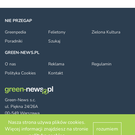
NIE PRZEGAP
Greenpedia
Felietony
Zielona Kultura
Poradniki
Szukaj
GREEN-NEWS.PL
O nas
Reklama
Regulamin
Polityka Cookies
Kontakt
Green-News s.c.
ul. Piękna 24/26A
00-549 Warszawa
Nasza strona używa plików cookies.
Więcej informacji znajdziesz na stronie
rozumiem
Facebook
Twitter
LinkedIn
RSS
© 2026 green-news.pl. All rights reserved.