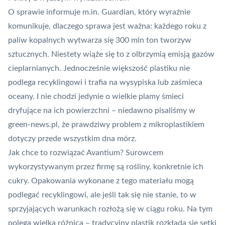
O sprawie informuje m.in.
Guardian
, który wyraźnie
komunikuje, dlaczego sprawa jest ważna: każdego roku z
paliw kopalnych wytwarza się 300 mln ton tworzyw
sztucznych. Niestety wiąże się to z olbrzymią emisją gazów
cieplarnianych. Jednocześnie większość plastiku nie
podlega recyklingowi i trafia na wysypiska lub zaśmieca
oceany. I nie chodzi jedynie o wielkie plamy śmieci
dryfujące na ich powierzchni – niedawno pisaliśmy w
green-news.pl, że prawdziwy
problem z mikroplastikiem
dotyczy przede wszystkim dna mórz
.
Jak chce to rozwiązać Avantium? Surowcem
wykorzystywanym przez firmę są rośliny, konkretnie ich
cukry. Opakowania wykonane z tego materiału mogą
podlegać recyklingowi, ale jeśli tak się nie stanie, to w
sprzyjających warunkach rozłożą się w ciągu roku. Na tym
polega wielka różnica – tradycyjny plastik rozkłada się setki