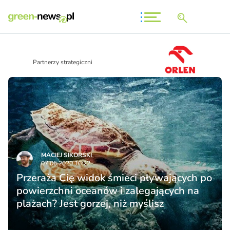
Partnerzy strategiczni
MACIEJ SIKORSKI
07.05.2020 16:22
Przeraża Cię widok śmieci pływających po
powierzchni oceanów i zalegających na
plażach? Jest gorzej, niż myślisz