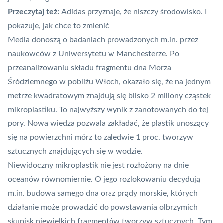
Przeczytaj też:
Adidas przyznaje, że niszczy środowisko. I
pokazuje, jak chce to zmienić
Media donoszą o
badaniach
prowadzonych m.in. przez
naukowców z Uniwersytetu w Manchesterze. Po
przeanalizowaniu składu fragmentu dna Morza
Śródziemnego w pobliżu Włoch, okazało się, że na jednym
metrze kwadratowym znajdują się blisko 2 miliony cząstek
mikroplastiku. To najwyższy wynik z zanotowanych do tej
pory. Nowa wiedza pozwala zakładać, że plastik unoszący
się na powierzchni mórz to zaledwie 1 proc.
tworzyw
sztucznych
znajdujących się w wodzie.
Niewidoczny mikroplastik nie jest rozłożony na dnie
oceanów równomiernie. O jego rozlokowaniu decydują
m.in. budowa samego dna oraz prądy morskie, których
działanie może prowadzić do powstawania olbrzymich
skupisk niewielkich fragmentów tworzyw sztucznych. Tym