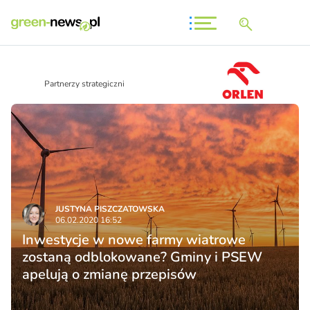
Partnerzy strategiczni
JUSTYNA PISZCZATOWSKA
06.02.2020 16:52
Inwestycje w nowe farmy wiatrowe
zostaną odblokowane? Gminy i PSEW
apelują o zmianę przepisów