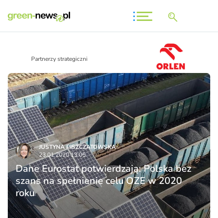
Partnerzy strategiczni
JUSTYNA PISZCZATOWSKA
23.01.2020 13:05
Dane Eurostat potwierdzają: Polska bez
szans na spełnienie celu OZE w 2020
roku