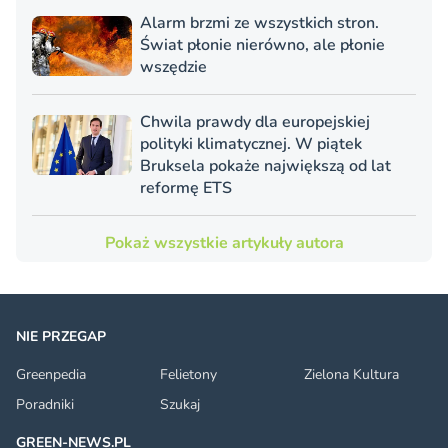
Alarm brzmi ze wszystkich stron.
Świat płonie nierówno, ale płonie
wszędzie
Chwila prawdy dla europejskiej
polityki klimatycznej. W piątek
Bruksela pokaże największą od lat
reformę ETS
Pokaż wszystkie artykuły autora
NIE PRZEGAP
Greenpedia
Felietony
Zielona Kultura
Poradniki
Szukaj
GREEN-NEWS.PL